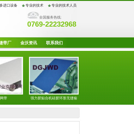
多进口设备
专业的技术
专业的技术人员
全国服务热线:
0769-22232968
缝带厂
金沃资讯
联系我们
强力胶贴合机硅胶环形无缝输
聚酯螺旋网
送带