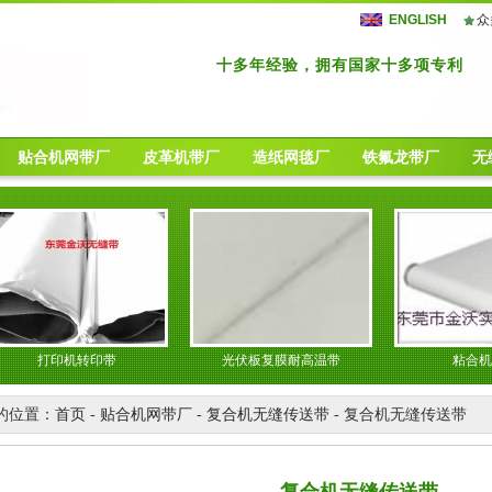
ENGLISH
众
十多年经验，拥有国家十多项专利
贴合机网带厂
皮革机带厂
造纸网毯厂
铁氟龙带厂
无
打印机转印带
光伏板复膜耐高温带
粘合机网带
的位置：
首页
-
贴合机网带厂
-
复合机无缝传送带
- 复合机无缝传送带