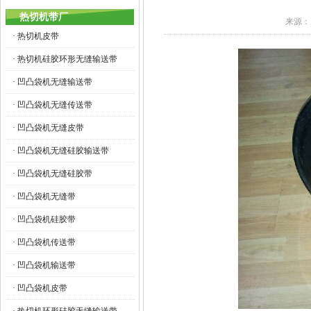
热切机带厂
来源：
· 热切机皮带
· 热切机硅胶环形无缝输送带
· 凹凸袋机无缝输送带
· 凹凸袋机无缝传送带
· 凹凸袋机无缝皮带
· 凹凸袋机无缝硅胶输送带
· 凹凸袋机无缝硅胶带
· 凹凸袋机无缝带
· 凹凸袋机硅胶带
· 凹凸袋机传送带
· 凹凸袋机输送带
· 凹凸袋机皮带