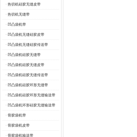
· 热切机硅胶无缝皮带
· 热切机无缝带
· 凹凸袋机带
· 凹凸袋机无缝硅胶皮带
· 凹凸袋机无缝硅胶传送带
· 凹凸袋机硅胶无缝带
· 凹凸袋机硅胶无缝皮带
· 凹凸袋机硅胶无缝传送带
· 凹凸袋机硅胶环形无缝带
· 凹凸袋机硅胶环形无缝输送带
· 凹凸袋机环形硅胶无缝输送带
· 骨胶袋机带
· 骨胶袋机皮带
· 骨胶袋机输送带