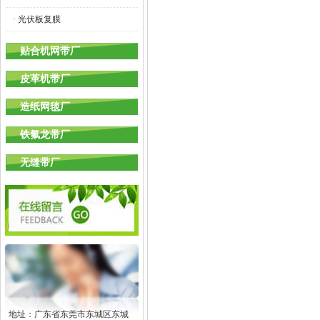
· 光伏板复膜
贴合机网带厂
皮革机带厂
造纸网毯厂
铁氟龙带厂
无缝带厂
地址：广东省东莞市东城区东城