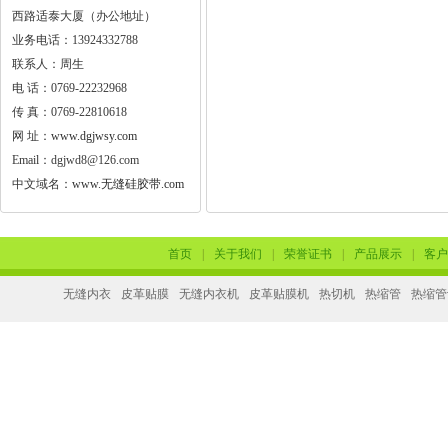
西路适泰大厦（办公地址）
业务电话：13924332788
联系人：周生
电 话：0769-22232968
传 真：0769-22810618
网 址：
www.dgjwsy.com
Email：dgjwd8@126.com
中文域名：
www.无缝硅胶带.com
首页
|
关于我们
|
荣誉证书
|
产品展示
|
客户
无缝内衣
皮革贴膜
无缝内衣机
皮革贴膜机
热切机
热缩管
热缩管