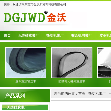
您好，欢迎访问东莞市金沃新材料科技有限公司
首页
无缝硅胶带厂
热切机带厂
贴合机网带厂
皮革机
皮革湿法输送带
防静电无缝高温皮带
打印机
您当前的位置：
首页
-
热切机带厂
-
产品系列
无缝硅胶带厂