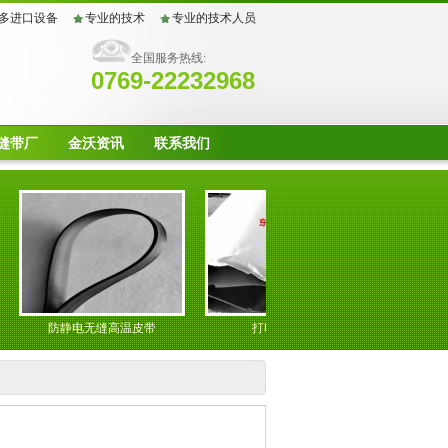
多进口设备
专业的技术
专业的技术人员
全国服务热线:
0769-22232968
缝带厂
金沃资讯
联系我们
防静电无缝高温皮带
打印机转印带
光伏板复膜