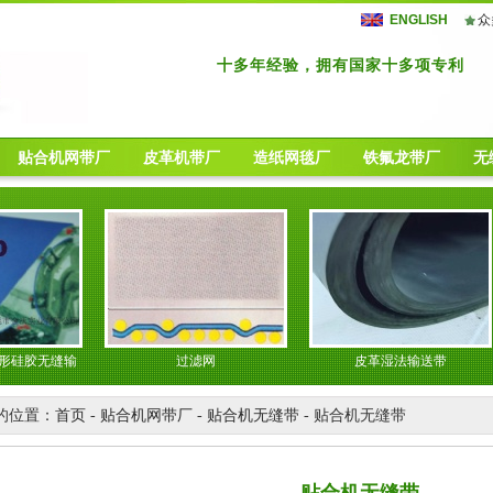
ENGLISH
众
十多年经验，拥有国家十多项专利
贴合机网带厂
皮革机带厂
造纸网毯厂
铁氟龙带厂
无
胶无缝输
过滤网
皮革湿法输送带
的位置：
首页
-
贴合机网带厂
-
贴合机无缝带
- 贴合机无缝带