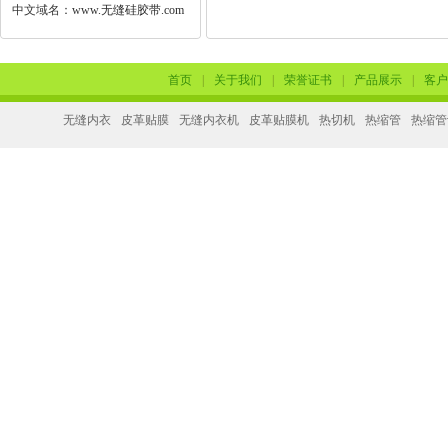
中文域名：
www.无缝硅胶带.com
首页
|
关于我们
|
荣誉证书
|
产品展示
|
客户
无缝内衣
皮革贴膜
无缝内衣机
皮革贴膜机
热切机
热缩管
热缩管