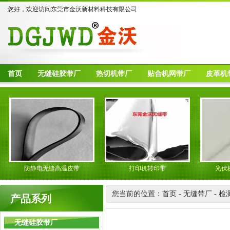
您好，欢迎访问东莞市金沃新材料科技有限公司
首页
无缝硅胶带厂
热切机带厂
贴合机网带厂
皮革机
防静电无缝高温皮带
打印机转印带
光伏板复
您当前的位置：
首页
-
无缝带厂
-
检
产品系列
无缝硅胶带厂