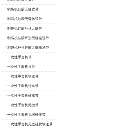
· 制袋机硅胶无缝皮带
· 制袋机硅胶无缝传送带
· 制袋机硅胶环形无缝带
· 制袋机硅胶环形无缝输送带
· 制袋机环形硅胶无缝输送带
· 一次性手套机带
· 一次性手套机皮带
· 一次性手套机输送带
· 一次性手套机传送带
· 一次性手套机硅胶带
· 一次性手套机无缝带
· 一次性手套机无缝硅胶带
· 一次性手套机无缝硅胶输送带