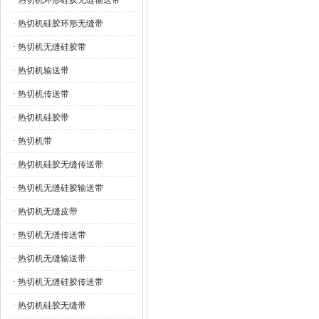
· 热切机环形硅胶无缝输送带
· 热切机硅胶环形无缝带
· 热切机无缝硅胶带
· 热切机输送带
· 热切机传送带
· 热切机硅胶带
· 热切机带
· 热切机硅胶无缝传送带
· 热切机无缝硅胶输送带
· 热切机无缝皮带
· 热切机无缝传送带
· 热切机无缝输送带
· 热切机无缝硅胶传送带
· 热切机硅胶无缝带