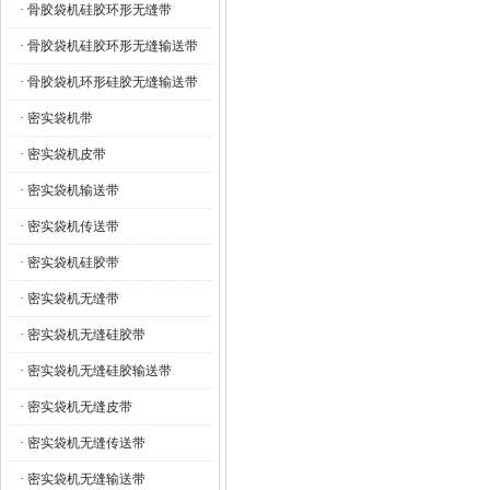
· 骨胶袋机硅胶环形无缝带
· 骨胶袋机硅胶环形无缝输送带
· 骨胶袋机环形硅胶无缝输送带
· 密实袋机带
· 密实袋机皮带
· 密实袋机输送带
· 密实袋机传送带
· 密实袋机硅胶带
· 密实袋机无缝带
· 密实袋机无缝硅胶带
· 密实袋机无缝硅胶输送带
· 密实袋机无缝皮带
· 密实袋机无缝传送带
· 密实袋机无缝输送带