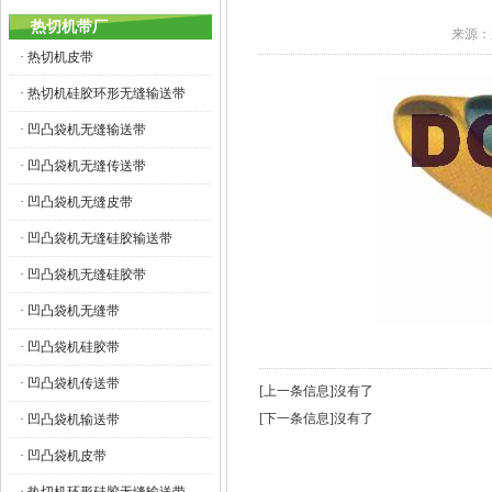
热切机带厂
来源：
· 热切机皮带
· 热切机硅胶环形无缝输送带
· 凹凸袋机无缝输送带
· 凹凸袋机无缝传送带
· 凹凸袋机无缝皮带
· 凹凸袋机无缝硅胶输送带
· 凹凸袋机无缝硅胶带
· 凹凸袋机无缝带
· 凹凸袋机硅胶带
· 凹凸袋机传送带
[上一条信息]沒有了
[下一条信息]沒有了
· 凹凸袋机输送带
· 凹凸袋机皮带