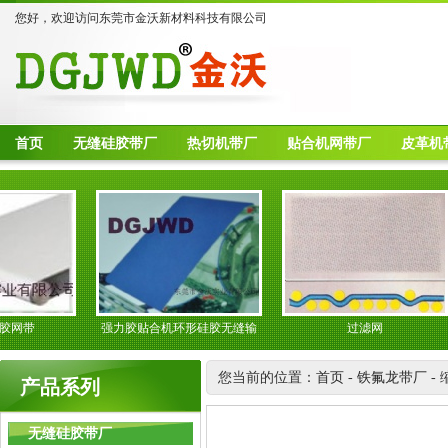
您好，欢迎访问东莞市金沃新材料科技有限公司
首页
无缝硅胶带厂
热切机带厂
贴合机网带厂
皮革机
网带
强力胶贴合机环形硅胶无缝输
过滤网
送带
您当前的位置：
首页
-
铁氟龙带厂
-
产品系列
无缝硅胶带厂