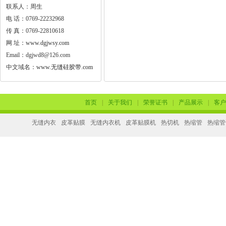
联系人：周生
电 话：0769-22232968
传 真：0769-22810618
网 址：
www.dgjwsy.com
Email：dgjwd8@126.com
中文域名：
www.无缝硅胶带.com
首页
|
关于我们
|
荣誉证书
|
产品展示
|
客户
无缝内衣
皮革贴膜
无缝内衣机
皮革贴膜机
热切机
热缩管
热缩管