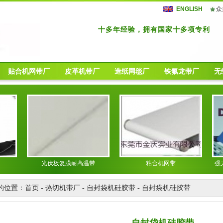
ENGLISH
众
十多年经验，拥有国家十多项专利
贴合机网带厂
皮革机带厂
造纸网毯厂
铁氟龙带厂
无
光伏板复膜耐高温带
粘合机网带
强力胶
的位置：
首页
-
热切机带厂
-
自封袋机硅胶带
- 自封袋机硅胶带