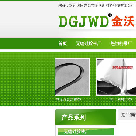
您好，欢迎访问东莞市金沃新材料科技有限公司
首页
无缝硅胶带厂
热切机带厂
法输送带
防静电无缝高温皮带
打印机转印带
您当前
产品系列
无缝硅胶带厂