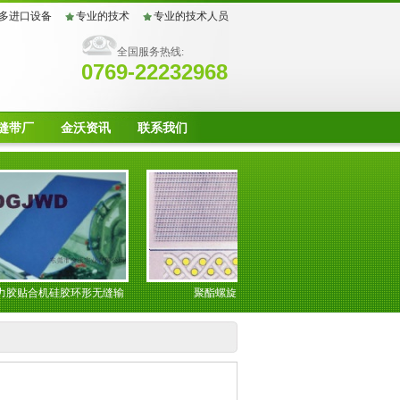
多进口设备
专业的技术
专业的技术人员
全国服务热线:
0769-22232968
缝带厂
金沃资讯
联系我们
贴合机硅胶环形无缝输
聚酯螺旋网
皮革湿法带
送带