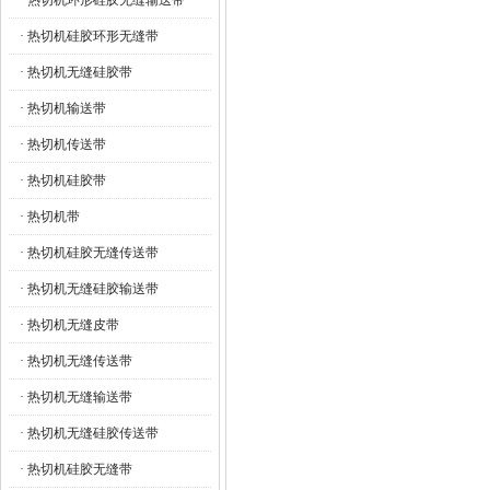
· 热切机环形硅胶无缝输送带
· 热切机硅胶环形无缝带
· 热切机无缝硅胶带
· 热切机输送带
· 热切机传送带
· 热切机硅胶带
· 热切机带
· 热切机硅胶无缝传送带
· 热切机无缝硅胶输送带
· 热切机无缝皮带
· 热切机无缝传送带
· 热切机无缝输送带
· 热切机无缝硅胶传送带
· 热切机硅胶无缝带