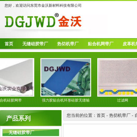
您好，欢迎访问东莞市金沃新材料科技有限公司
首页
无缝硅胶带厂
热切机带厂
贴合机网带厂
皮革机
硅胶网带
强力胶贴合机环形硅胶无缝输
过滤网
送带
您当前的位置：
首页
-
热切机带厂
-
产品系列
无缝硅胶带厂