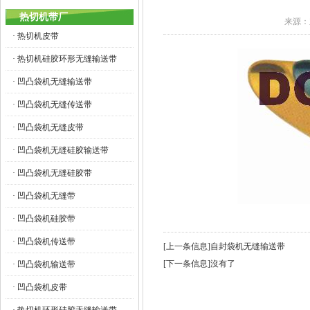
热切机带厂
来源：
· 热切机皮带
· 热切机硅胶环形无缝输送带
· 凹凸袋机无缝输送带
· 凹凸袋机无缝传送带
· 凹凸袋机无缝皮带
· 凹凸袋机无缝硅胶输送带
· 凹凸袋机无缝硅胶带
· 凹凸袋机无缝带
· 凹凸袋机硅胶带
· 凹凸袋机传送带
[上一条信息]
自封袋机无缝输送带
[下一条信息]沒有了
· 凹凸袋机输送带
· 凹凸袋机皮带