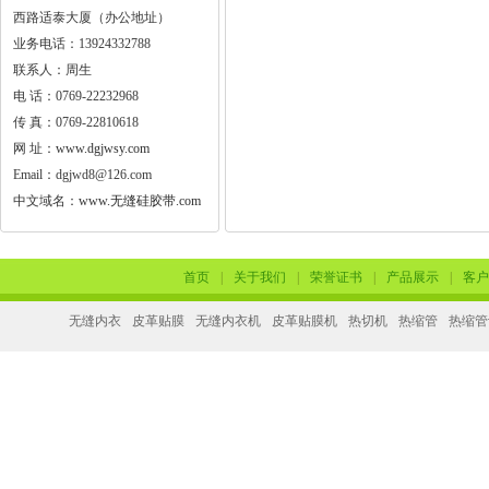
西路适泰大厦（办公地址）
业务电话：13924332788
联系人：周生
电 话：0769-22232968
传 真：0769-22810618
网 址：
www.dgjwsy.com
Email：dgjwd8@126.com
中文域名：
www.无缝硅胶带.com
首页
|
关于我们
|
荣誉证书
|
产品展示
|
客户
无缝内衣
皮革贴膜
无缝内衣机
皮革贴膜机
热切机
热缩管
热缩管