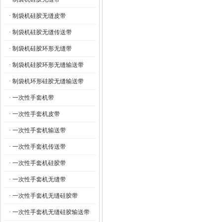
· 制袋机硅胶无缝皮带
· 制袋机硅胶无缝传送带
· 制袋机硅胶环形无缝带
· 制袋机硅胶环形无缝输送带
· 制袋机环形硅胶无缝输送带
· 一次性手套机带
· 一次性手套机皮带
· 一次性手套机输送带
· 一次性手套机传送带
· 一次性手套机硅胶带
· 一次性手套机无缝带
· 一次性手套机无缝硅胶带
· 一次性手套机无缝硅胶输送带