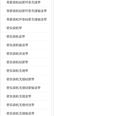
· 骨胶袋机硅胶环形无缝带
· 骨胶袋机硅胶环形无缝输送带
· 骨胶袋机环形硅胶无缝输送带
· 密实袋机带
· 密实袋机皮带
· 密实袋机输送带
· 密实袋机传送带
· 密实袋机硅胶带
· 密实袋机无缝带
· 密实袋机无缝硅胶带
· 密实袋机无缝硅胶输送带
· 密实袋机无缝皮带
· 密实袋机无缝传送带
· 密实袋机无缝输送带