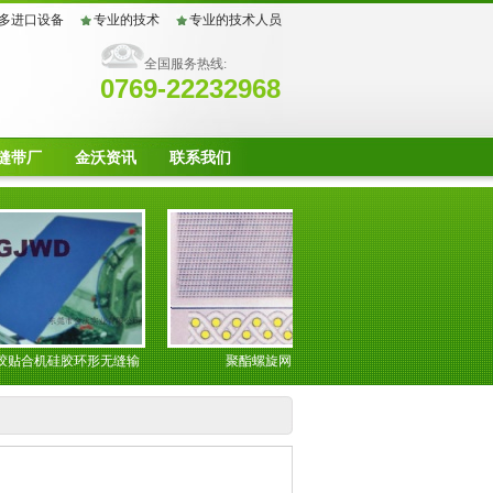
多进口设备
专业的技术
专业的技术人员
全国服务热线:
0769-22232968
缝带厂
金沃资讯
联系我们
机硅胶环形无缝输
聚酯螺旋网
皮革湿法带
送带