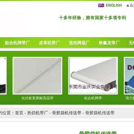
ENGLISH
众
十多年经验，拥有国家十多项专利
贴合机网带厂
皮革机带厂
造纸网毯厂
铁氟龙带厂
无
光伏板复膜耐高温带
粘合机网带
强力胶贴合
的位置：
首页
-
热切机带厂
-
骨胶袋机传送带
- 骨胶袋机传送带