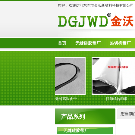
您好，欢迎访问东莞市金沃新材料科技有限公司
首页
无缝硅胶带厂
热切机带厂
输送带
防静电无缝高温皮带
打印机转印带
您当前
产品系列
无缝硅胶带厂