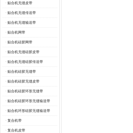
· 贴合机无缝皮带
· 贴合机无缝传送带
· 贴合机无缝输送带
· 贴合机网带
· 贴合机硅胶网带
· 贴合机无缝硅胶皮带
· 贴合机无缝硅胶传送带
· 贴合机硅胶无缝带
· 贴合机硅胶无缝皮带
· 贴合机硅胶环形无缝带
· 贴合机硅胶环形无缝输送带
· 贴合机环形硅胶无缝输送带
· 复合机带
· 复合机皮带