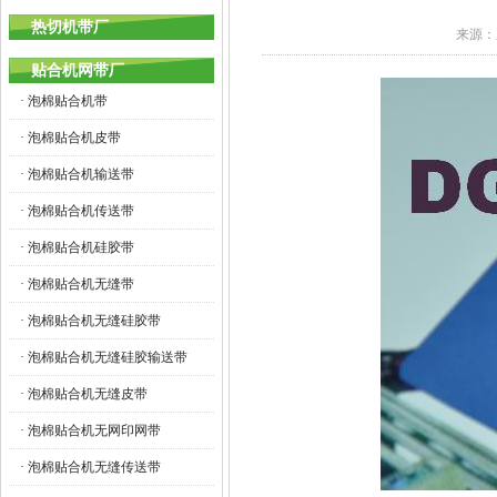
热切机带厂
来源：
贴合机网带厂
· 泡棉贴合机带
· 泡棉贴合机皮带
· 泡棉贴合机输送带
· 泡棉贴合机传送带
· 泡棉贴合机硅胶带
· 泡棉贴合机无缝带
· 泡棉贴合机无缝硅胶带
· 泡棉贴合机无缝硅胶输送带
· 泡棉贴合机无缝皮带
· 泡棉贴合机无网印网带
· 泡棉贴合机无缝传送带