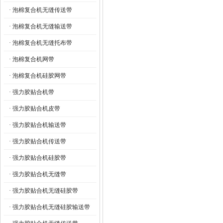
· 泡棉复合机无缝传送带
· 泡棉复合机无缝输送带
· 泡棉复合机无缝托布带
· 泡棉复合机网带
· 泡棉复合机硅胶网带
· 强力胶贴合机带
· 强力胶贴合机皮带
· 强力胶贴合机输送带
· 强力胶贴合机传送带
· 强力胶贴合机硅胶带
· 强力胶贴合机无缝带
· 强力胶贴合机无缝硅胶带
· 强力胶贴合机无缝硅胶输送带