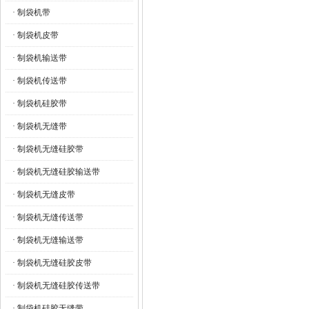
· 制袋机带
· 制袋机皮带
· 制袋机输送带
· 制袋机传送带
· 制袋机硅胶带
· 制袋机无缝带
· 制袋机无缝硅胶带
· 制袋机无缝硅胶输送带
· 制袋机无缝皮带
· 制袋机无缝传送带
· 制袋机无缝输送带
· 制袋机无缝硅胶皮带
· 制袋机无缝硅胶传送带
· 制袋机硅胶无缝带