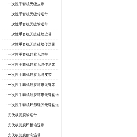
· 一次性手套机无缝皮带
· 一次性手套机无缝传送带
· 一次性手套机无缝输送带
· 一次性手套机无缝硅胶皮带
· 一次性手套机无缝硅胶传送带
· 一次性手套机硅胶无缝带
· 一次性手套机硅胶无缝传送带
· 一次性手套机硅胶无缝皮带
· 一次性手套机硅胶环形无缝带
· 一次性手套机硅胶环形无缝输送
带
· 一次性手套机环形硅胶无缝输送
带
· 光伏板复膜输送带
· 光伏板复膜凹槽输送带
· 光伏板复膜耐高温带