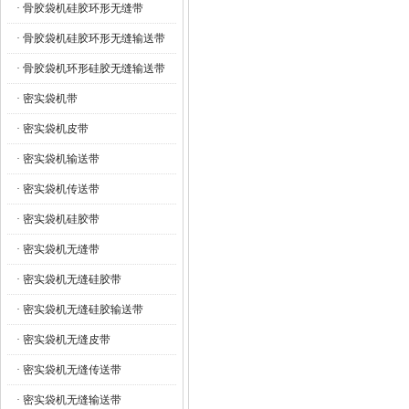
· 骨胶袋机硅胶环形无缝带
· 骨胶袋机硅胶环形无缝输送带
· 骨胶袋机环形硅胶无缝输送带
· 密实袋机带
· 密实袋机皮带
· 密实袋机输送带
· 密实袋机传送带
· 密实袋机硅胶带
· 密实袋机无缝带
· 密实袋机无缝硅胶带
· 密实袋机无缝硅胶输送带
· 密实袋机无缝皮带
· 密实袋机无缝传送带
· 密实袋机无缝输送带