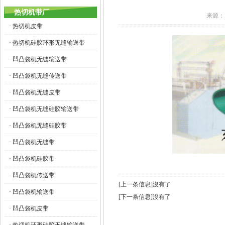
热切机带厂
来源：
· 热切机皮带
· 热切机硅胶环形无缝输送带
· 凹凸袋机无缝输送带
· 凹凸袋机无缝传送带
· 凹凸袋机无缝皮带
· 凹凸袋机无缝硅胶输送带
· 凹凸袋机无缝硅胶带
· 凹凸袋机无缝带
· 凹凸袋机硅胶带
· 凹凸袋机传送带
[上一条信息]沒有了
· 凹凸袋机输送带
[下一条信息]沒有了
· 凹凸袋机皮带