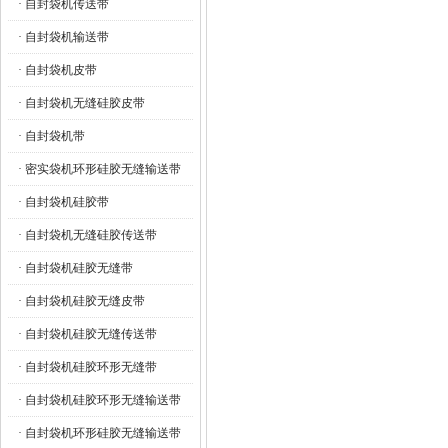
· 自封袋机传送带
· 自封袋机输送带
· 自封袋机皮带
· 自封袋机无缝硅胶皮带
· 自封袋机带
· 密实袋机环形硅胶无缝输送带
· 自封袋机硅胶带
· 自封袋机无缝硅胶传送带
· 自封袋机硅胶无缝带
· 自封袋机硅胶无缝皮带
· 自封袋机硅胶无缝传送带
· 自封袋机硅胶环形无缝带
· 自封袋机硅胶环形无缝输送带
· 自封袋机环形硅胶无缝输送带