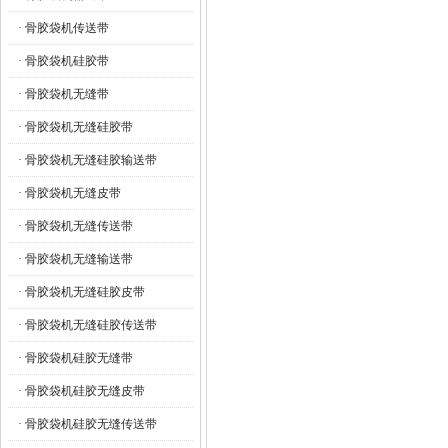
· 骨胶袋机传送带
· 骨胶袋机硅胶带
· 骨胶袋机无缝带
· 骨胶袋机无缝硅胶带
· 骨胶袋机无缝硅胶输送带
· 骨胶袋机无缝皮带
· 骨胶袋机无缝传送带
· 骨胶袋机无缝输送带
· 骨胶袋机无缝硅胶皮带
· 骨胶袋机无缝硅胶传送带
· 骨胶袋机硅胶无缝带
· 骨胶袋机硅胶无缝皮带
· 骨胶袋机硅胶无缝传送带