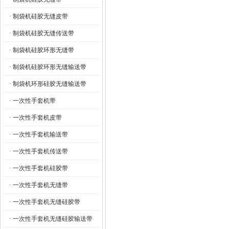
· 制袋机硅胶无缝皮带
· 制袋机硅胶无缝传送带
· 制袋机硅胶环形无缝带
· 制袋机硅胶环形无缝输送带
· 制袋机环形硅胶无缝输送带
· 一次性手套机带
· 一次性手套机皮带
· 一次性手套机输送带
· 一次性手套机传送带
· 一次性手套机硅胶带
· 一次性手套机无缝带
· 一次性手套机无缝硅胶带
· 一次性手套机无缝硅胶输送带