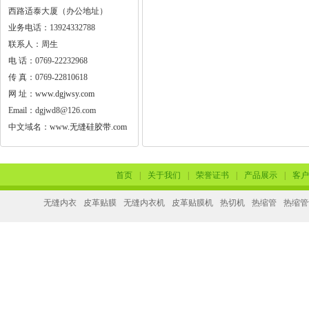
西路适泰大厦（办公地址）
业务电话：13924332788
联系人：周生
电 话：0769-22232968
传 真：0769-22810618
网 址：
www.dgjwsy.com
Email：dgjwd8@126.com
中文域名：
www.无缝硅胶带.com
首页
|
关于我们
|
荣誉证书
|
产品展示
|
客户
无缝内衣
皮革贴膜
无缝内衣机
皮革贴膜机
热切机
热缩管
热缩管