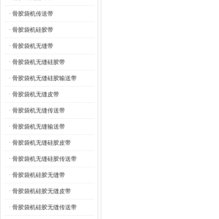
· 骨胶袋机传送带
· 骨胶袋机硅胶带
· 骨胶袋机无缝带
· 骨胶袋机无缝硅胶带
· 骨胶袋机无缝硅胶输送带
· 骨胶袋机无缝皮带
· 骨胶袋机无缝传送带
· 骨胶袋机无缝输送带
· 骨胶袋机无缝硅胶皮带
· 骨胶袋机无缝硅胶传送带
· 骨胶袋机硅胶无缝带
· 骨胶袋机硅胶无缝皮带
· 骨胶袋机硅胶无缝传送带