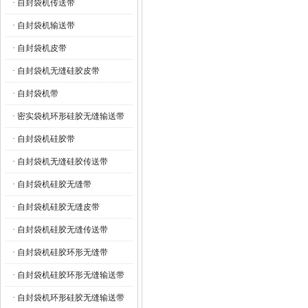
· 自封袋机传送带
· 自封袋机输送带
· 自封袋机皮带
· 自封袋机无缝硅胶皮带
· 自封袋机带
· 密实袋机环形硅胶无缝输送带
· 自封袋机硅胶带
· 自封袋机无缝硅胶传送带
· 自封袋机硅胶无缝带
· 自封袋机硅胶无缝皮带
· 自封袋机硅胶无缝传送带
· 自封袋机硅胶环形无缝带
· 自封袋机硅胶环形无缝输送带
· 自封袋机环形硅胶无缝输送带