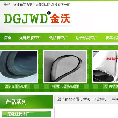
您好，欢迎访问东莞市金沃新材料科技有限公司
首页
无缝硅胶带厂
热切机带厂
贴合机网带厂
皮革机
皮革湿法输送带
防静电无缝高温皮带
打印机转印带
您当前的位置：
首页
-
无缝带厂
-
检
产品系列
无缝硅胶带厂