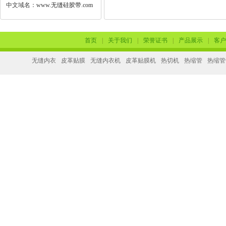
中文域名：
www.无缝硅胶带.com
首页
|
关于我们
|
荣誉证书
|
产品展示
|
客户
无缝内衣
皮革贴膜
无缝内衣机
皮革贴膜机
热切机
热缩管
热缩管