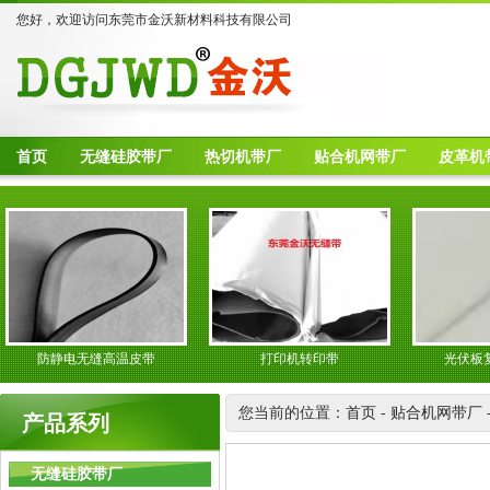
您好，欢迎访问东莞市金沃新材料科技有限公司
首页
无缝硅胶带厂
热切机带厂
贴合机网带厂
皮革机
防静电无缝高温皮带
打印机转印带
光伏板复膜
您当前的位置：
首页
-
贴合机网带厂
产品系列
无缝硅胶带厂