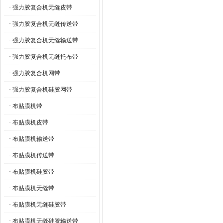
· 强力胶复合机无缝皮带
· 强力胶复合机无缝传送带
· 强力胶复合机无缝输送带
· 强力胶复合机无缝托布带
· 强力胶复合机网带
· 强力胶复合机硅胶网带
· 布贴膜机带
· 布贴膜机皮带
· 布贴膜机输送带
· 布贴膜机传送带
· 布贴膜机硅胶带
· 布贴膜机无缝带
· 布贴膜机无缝硅胶带
· 布贴膜机无缝硅胶输送带