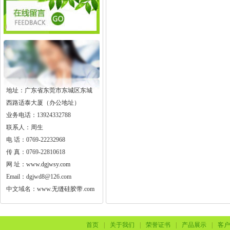
地址：广东省东莞市东城区东城
西路适泰大厦（办公地址）
业务电话：13924332788
联系人：周生
电 话：0769-22232968
传 真：0769-22810618
网 址：
www.dgjwsy.com
Email：dgjwd8@126.com
中文域名：
www.无缝硅胶带.com
首页
|
关于我们
|
荣誉证书
|
产品展示
|
客户