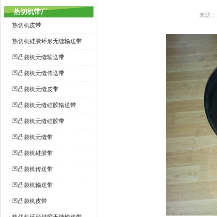
热切机带厂
来源：
· 热切机皮带
· 热切机硅胶环形无缝输送带
· 凹凸袋机无缝输送带
· 凹凸袋机无缝传送带
· 凹凸袋机无缝皮带
· 凹凸袋机无缝硅胶输送带
· 凹凸袋机无缝硅胶带
· 凹凸袋机无缝带
· 凹凸袋机硅胶带
· 凹凸袋机传送带
· 凹凸袋机输送带
· 凹凸袋机皮带