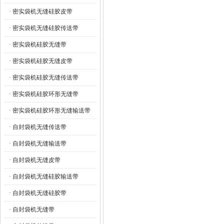
· 密实袋机无缝硅胶皮带
· 密实袋机无缝硅胶传送带
· 密实袋机硅胶无缝带
· 密实袋机硅胶无缝皮带
· 密实袋机硅胶无缝传送带
· 密实袋机硅胶环形无缝带
· 密实袋机硅胶环形无缝输送带
· 自封袋机无缝传送带
· 自封袋机无缝输送带
· 自封袋机无缝皮带
· 自封袋机无缝硅胶输送带
· 自封袋机无缝硅胶带
· 自封袋机无缝带